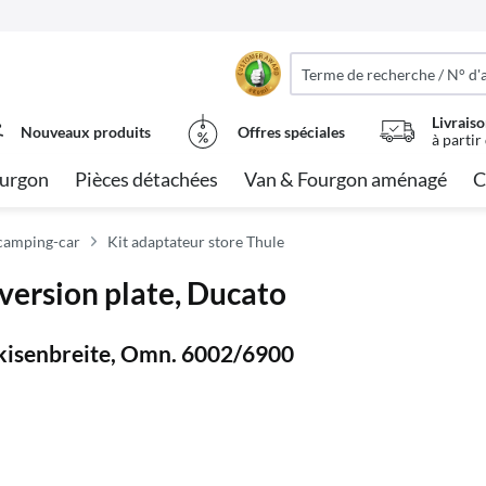
Livraiso
Nouveaux produits
Offres spéciales
à partir
urgon
Pièces détachées
Van & Fourgon aménagé
C
 camping-car
Kit adaptateur store Thule
ersion plate, Ducato
kisenbreite, Omn. 6002/6900