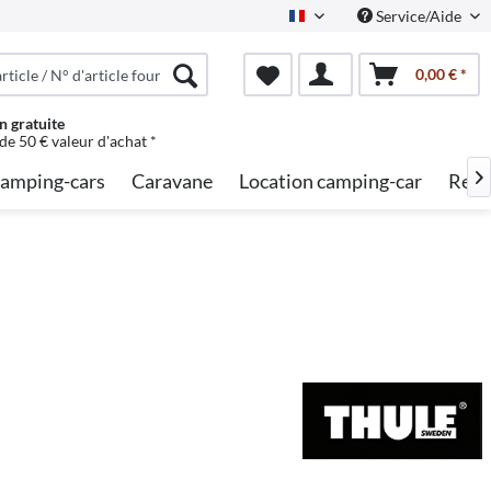
Service/Aide
French
0,00 € *
n gratuite
 de 50 € valeur d'achat *
amping-cars
Caravane
Location camping-car
Rech
