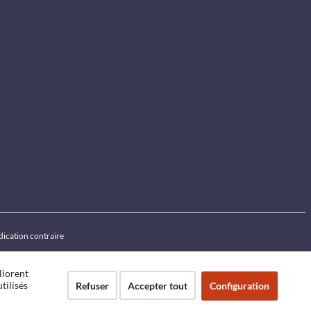
ndication contraire
liorent
tilisés
Refuser
Accepter tout
Configuration