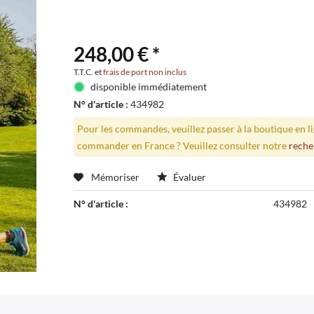
248,00 € *
T.T.C. et
frais de port non inclus
disponible immédiatement
N° d'article :
434982
Pour les commandes, veuillez passer à la boutique en 
commander en France ? Veuillez consulter notre
reche
Mémoriser
Évaluer
N° d'article :
434982