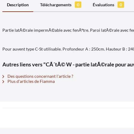
Description
Téléchargements
0
Évaluations
0
Partie latÃ©rale impermÃ©able avec fenÃªtre. Paroi latÃ©rale avec fe
Pour auvent type C-St utilisable. Profondeur A : 250cm. Hauteur B : 2
Autres liens vers "CÃ´tÃ© W - partie latÃ©rale pour a
Des questions concernant l'article ?
Plus d'articles de Fiamma