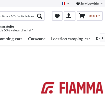
Service/Aide
French
0,00 € *
n gratuite
 de 50 € valeur d'achat *
amping-cars
Caravane
Location camping-car
Rech
