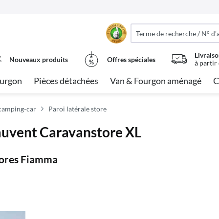
Livraiso
Nouveaux produits
Offres spéciales
à partir
urgon
Pièces détachées
Van & Fourgon aménagé
C
 camping-car
Paroi latérale store
auvent Caravanstore XL
 stores Fiamma