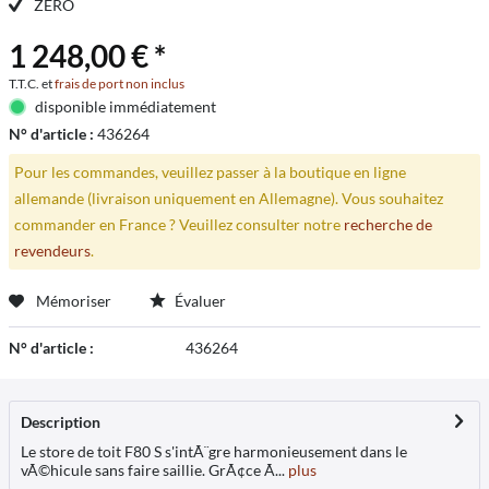
ZÉRO
1 248,00 € *
T.T.C. et
frais de port non inclus
disponible immédiatement
N° d'article :
436264
Pour les commandes, veuillez passer à la boutique en ligne
allemande (livraison uniquement en Allemagne). Vous souhaitez
commander en France ? Veuillez consulter notre
recherche de
revendeurs
.
Mémoriser
Évaluer
N° d'article :
436264
Description
Le store de toit F80 S s'intÃ¨gre harmonieusement dans le
vÃ©hicule sans faire saillie. GrÃ¢ce Ã...
plus