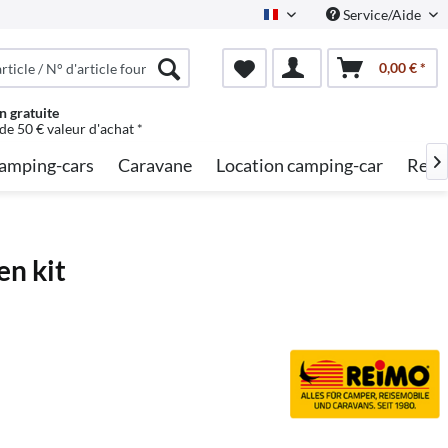
Service/Aide
French
0,00 € *
n gratuite
 de 50 € valeur d'achat *
amping-cars
Caravane
Location camping-car
Rech

en kit