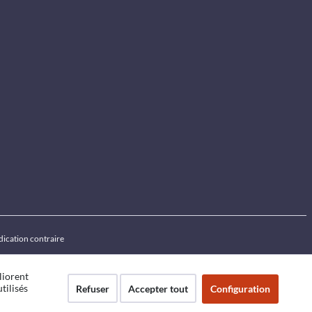
ndication contraire
liorent
tilisés
Refuser
Accepter tout
Configuration