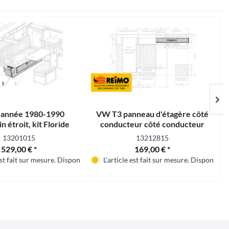
année 1980-1990
VW T3 panneau d'étagère côté
n étroit, kit Floride
conducteur côté conducteur
stratifié granitto pour
13201015
13212815
529,00 € *
169,00 € *
 3 - 4 mois
est fait sur mesure. Disponible dans environ 3 - 4 mois
L'article est fait sur mesure. Disponible