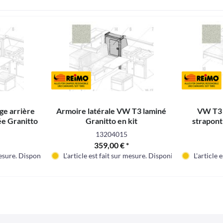
ge arrière
Armoire latérale VW T3 laminé
VW T3 
iée Granitto
Granitto en kit
straponti
13204015
359,00 € *
 mesure. Disponible dans environ 3 - 4 mois
L'article est fait sur mesure. Disponible dans environ
L'article 