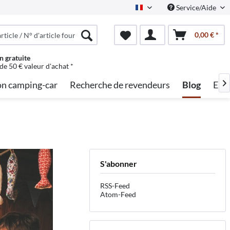
Service/Aide
French
0,00 € *
n gratuite
 de 50 € valeur d'achat *
on camping-car
Recherche de revendeurs
Blog
Emp

S'abonner
RSS-Feed
Atom-Feed