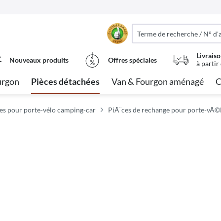
Livraiso
Nouveaux produits
Offres spéciales
à partir
urgon
Pièces détachées
Van & Fourgon aménagé
C
es pour porte-vélo camping-car
PiÃ¨ces de rechange pour porte-vÃ