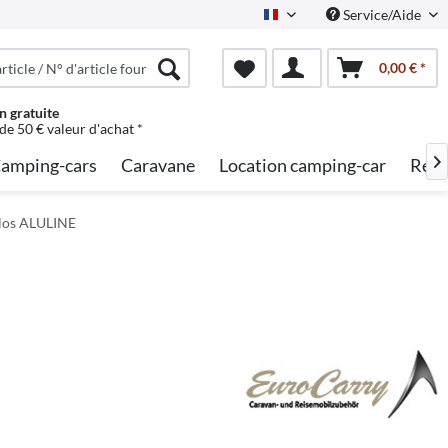
Service/Aide
French
0,00 € *
n gratuite
 de 50 € valeur d'achat *
amping-cars
Caravane
Location camping-car
Rech

©los ALULINE