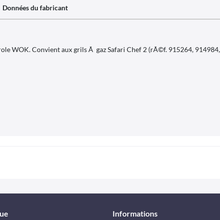
Données du fabricant
e WOK. Convient aux grils Ã gaz Safari Chef 2 (rÃ©f. 915264, 914984, 
que
Informations