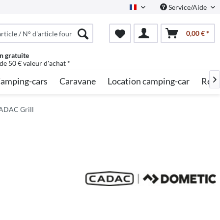
Service/Aide
French
0,00 € *
n gratuite
 de 50 € valeur d'achat *
amping-cars
Caravane
Location camping-car
Rech

CADAC Grill