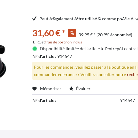
Peut Ã©galement Ãªtre utilisÃ© comme poÃªle Ã 
31,60 € *
39,95 € *
(20,9% économisé)
T.T.C. et
frais de port non inclus
Disponibilité limitée de l'article à l'entrepôt central
N° d'article :
914547
Pour les commandes, veuillez passer à la boutique en 
commander en France ? Veuillez consulter notre
reche
Mémoriser
Évaluer
N° d'article :
914547