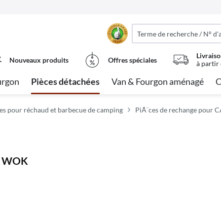
Livraiso
Nouveaux produits
Offres spéciales
à partir
urgon
Pièces détachées
Van & Fourgon aménagé
C
es pour réchaud et barbecue de camping
PiÃ¨ces de rechange pour 
le WOK