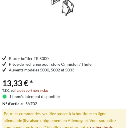
Bloc + boîtier TR 8000
Pièce de rechange pour store Omnistor / Thule
Auvents modèles 5000, 5002 et 5003
13,33 € *
T.T.C. et
frais de port non inclus
1 immédiatement disponible
N° d'article :
SA702
Pour les commandes, veuillez passer à la boutique en ligne
allemande (livraison uniquement en Allemagne). Vous souhaitez
commander en France ? Veuillez consulter notre
recherche de