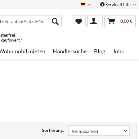
Service/Hilfe
German
0,00 €
stenfrei
nkaufswert *
Wohnmobil mieten
Händlersuche
Blog
Jobs
Sortierung: