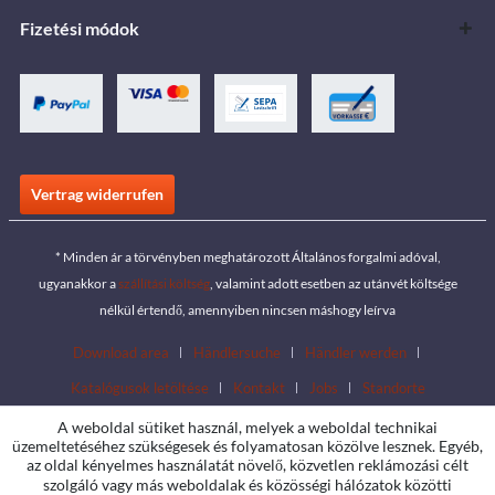
Fizetési módok
Vertrag widerrufen
* Minden ár a törvényben meghatározott Általános forgalmi adóval,
ugyanakkor a
szállítási költség
, valamint adott esetben az utánvét költsége
nélkül értendő, amennyiben nincsen máshogy leírva
Download area
Händlersuche
Händler werden
Katalógusok letöltése
Kontakt
Jobs
Standorte
A weboldal sütiket használ, melyek a weboldal technikai
üzemeltetéséhez szükségesek és folyamatosan közölve lesznek. Egyéb,
az oldal kényelmes használatát növelő, közvetlen reklámozási célt
szolgáló vagy más weboldalak és közösségi hálózatok közötti