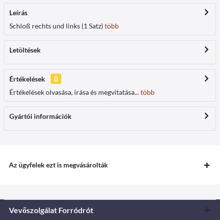
Leírás
Schloß rechts und links (1 Satz)
több
Letöltések
Értékelések
0
Értékelések olvasása, írása és megvitatása...
több
Gyártói információk
Az ügyfelek ezt is megvásárolták
Vevőszolgálat Forródrót