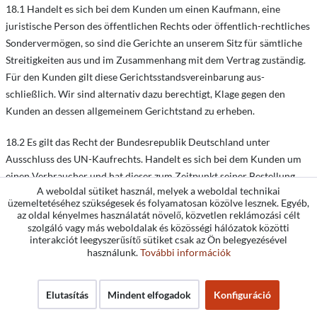
18.1 Handelt es sich bei dem Kunden um einen Kaufmann, eine
juristische Person des öffentlichen Rechts oder öffentlich-rechtliches
Sondervermögen, so sind die Gerichte an unserem Sitz für sämtliche
Streitigkeiten aus und im Zusammenhang mit dem Vertrag zuständig.
Für den Kunden gilt diese Gerichtsstandsvereinbarung aus-
schließlich. Wir sind alternativ dazu berechtigt, Klage gegen den
Kunden an dessen allgemeinem Gerichtstand zu erheben.
18.2 Es gilt das Recht der Bundesrepublik Deutschland unter
Ausschluss des UN-Kaufrechts. Handelt es sich bei dem Kunden um
einen Verbraucher und hat dieser zum Zeitpunkt seiner Bestellung
A weboldal sütiket használ, melyek a weboldal technikai
seinen gewöhnlichen Aufenthalt in einem anderen Land als
üzemeltetéséhez szükségesek és folyamatosan közölve lesznek. Egyéb,
Deutschland, bleibt jedoch die Anwendung der zwingenden
az oldal kényelmes használatát növelő, közvetlen reklámozási célt
Rechtsvorschriften des betreffenden Landes von der in Satz 1
szolgáló vagy más weboldalak és közösségi hálózatok közötti
interakciót leegyszerűsítő sütiket csak az Ön belegyezésével
getroffenen Rechtswahl unberührt.
használunk.
További információk
19. Streitbeilegung bei Verbraucherverträgen
Elutasítás
Mindent elfogadok
Konfiguráció
19.1 Die Europäische Kommission hat eine Plattform zur Online-