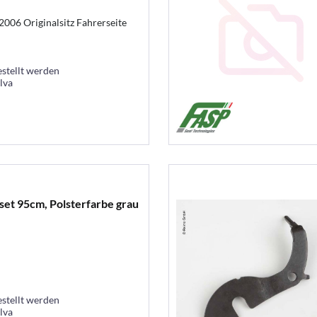
2006 Originalsitz Fahrerseite
estellt werden
lva
et 95cm, Polsterfarbe grau
estellt werden
lva