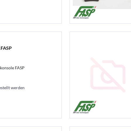
.FASP
hkonsole FASP
estellt werden