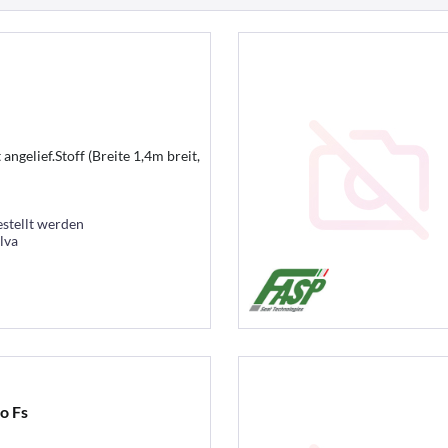
angelief.Stoff (Breite 1,4m breit,
estellt werden
lva
o Fs