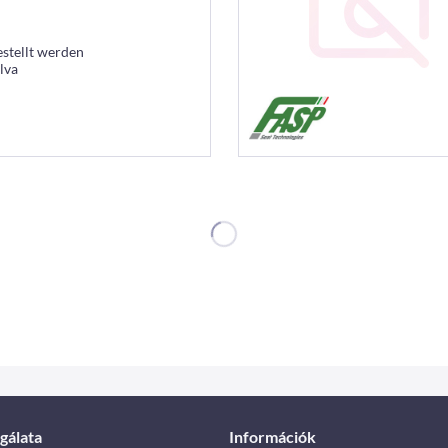
estellt werden
lva
gálata
Információk