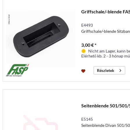
Griffschale/-blende FA
E4493
Griffschale/-blende Sitzba
3,00 € *
Nicht am Lager, kann b
Elérhető kb. 2 - 3 hónap mú
Részletek
Seitenblende 501/501/
E5145
Seitenblende Divan 501/5