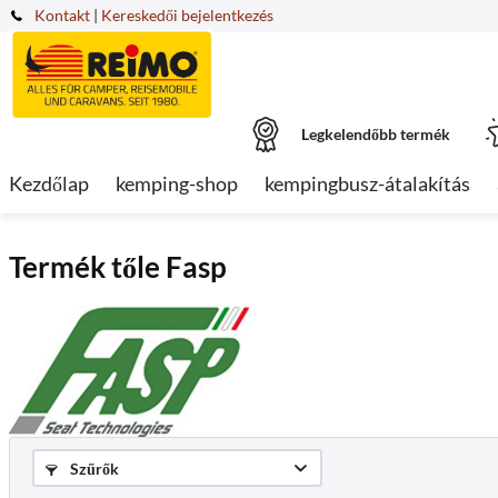
Kontakt
|
Kereskedői bejelentkezés
Legkelendőbb termék
Kezdőlap
kemping-shop
kempingbusz-átalakítás
Termék tőle Fasp
Szűrők