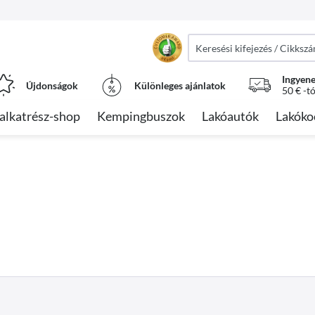
Ingyene
Újdonságok
Különleges ajánlatok
50 € -t
alkatrész-shop
Kempingbuszok
Lakóautók
Lakóko