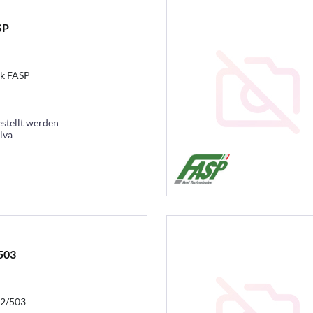
SP
nk FASP
estellt werden
lva
503
02/503