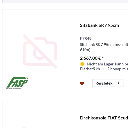
Sitzbank SK7 95cm
E7849
Sitzbank SK7 95cm bez. mit 
6 lfm)
2 667,00 € *
Nicht am Lager, kann b
Elérhető kb. 1 - 2 hónap mú
Részletek
Drehkonsole FIAT Scud