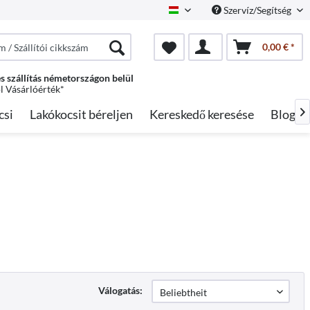
Szervíz/Segítség
Hungarian
0,00 € *
s szállítás németországon belül
ól Vásárlóérték*
csi
Lakókocsit béreljen
Kereskedő keresése
Blog

Válogatás: