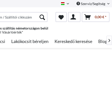
Szervíz/Segítség
Hungarian
0,00 € *
s szállítás németországon belül
ól Vásárlóérték*
csi
Lakókocsit béreljen
Kereskedő keresése
Blog
