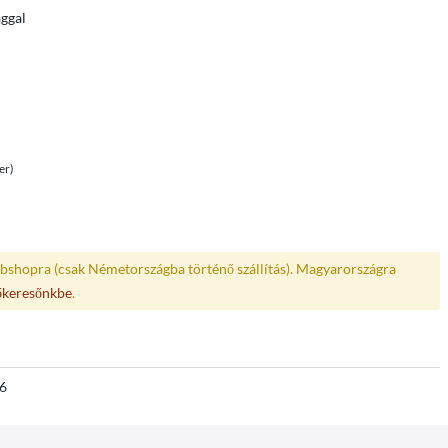
ággal
er)
bshopra (csak Németországba történő szállítás). Magyarországra
őkeresőnkbe
.
6