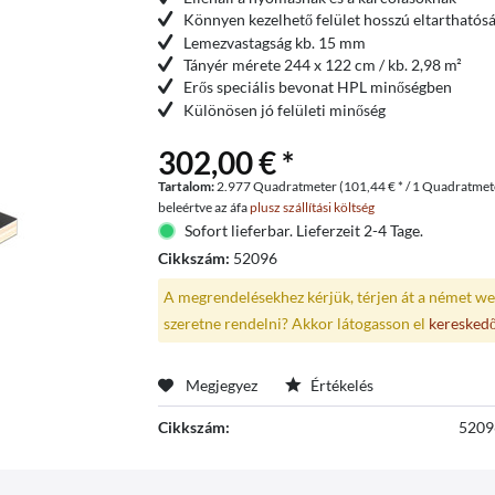
Könnyen kezelhető felület hosszú eltarthatós
Lemezvastagság kb. 15 mm
Tányér mérete 244 x 122 cm / kb. 2,98 m²
Erős speciális bevonat HPL minőségben
Különösen jó felületi minőség
302,00 € *
Tartalom:
2.977 Quadratmeter (101,44 € * / 1 Quadratmet
beleértve az áfa
plusz szállítási költség
Sofort lieferbar. Lieferzeit 2-4 Tage.
Cikkszám:
52096
A megrendelésekhez kérjük, térjen át a német we
szeretne rendelni? Akkor látogasson el
keresked
Megjegyez
Értékelés
Cikkszám:
5209