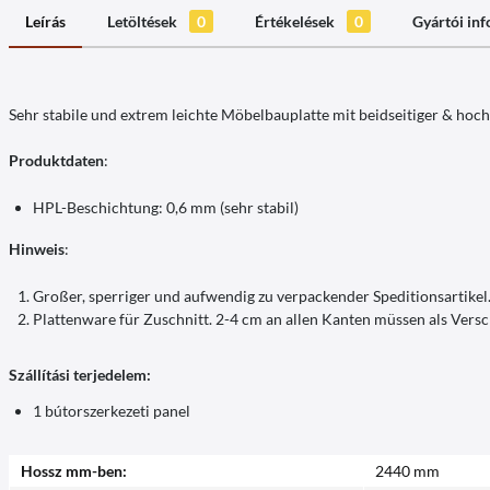
Leírás
Letöltések
0
Értékelések
0
Gyártói in
Sehr stabile und extrem leichte Möbelbauplatte mit beidseitiger & hoch
Produktdaten
:
HPL-Beschichtung: 0,6 mm (sehr stabil)
Hinweis
:
Großer, sperriger und aufwendig zu verpackender Speditionsartikel
Plattenware für Zuschnitt. 2-4 cm an allen Kanten müssen als Ver
Szállítási terjedelem:
1 bútorszerkezeti panel
Hossz mm-ben:
2440 mm