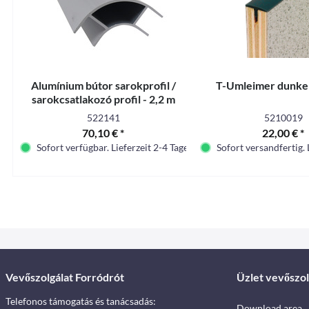
Alumínium bútor sarokprofil /
T-Umleimer dunke
sarokcsatlakozó profil - 2,2 m
522141
5210019
70,10 € *
22,00 € *
Sofort verfügbar. Lieferzeit 2-4 Tage.
Sofort versandfertig. 
Vevőszolgálat Forródrót
Üzlet vevőszol
Telefonos támogatás és tanácsadás:
Download area