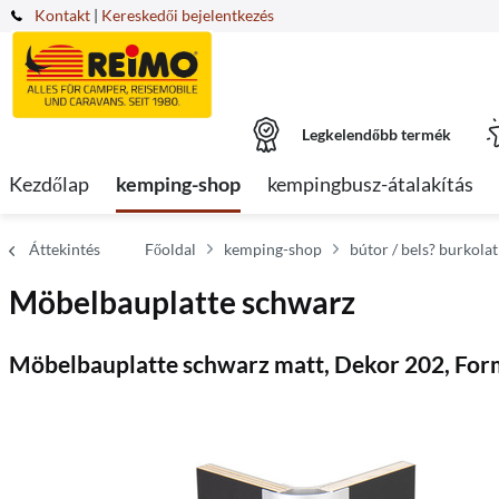
Kontakt
|
Kereskedői bejelentkezés
Legkelendőbb termék
Kezdőlap
kemping-shop
kempingbusz-átalakítás
Áttekintés
Főoldal
kemping-shop
bútor / bels? burkola
Möbelbauplatte schwarz
Möbelbauplatte schwarz matt, Dekor 202, Fo