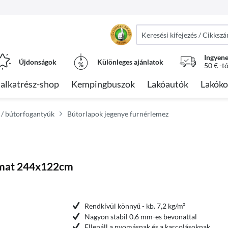
Ingyene
Újdonságok
Különleges ajánlatok
50 € -t
alkatrész-shop
Kempingbuszok
Lakóautók
Lakóko
t / bútorfogantyúk
Bútorlapok jegenye furnérlemez
rmat 244x122cm
Rendkívül könnyű - kb. 7,2 kg/m²
Nagyon stabil 0,6 mm-es bevonattal
Ellenáll a nyomásnak és a karcolásoknak