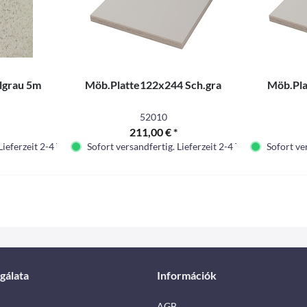
lgrau 5m
Möb.Platte122x244 Sch.gra
Möb.Pla
52010
211,00 € *
Lieferzeit 2-4 Tage.
Sofort versandfertig. Lieferzeit 2-4 Tage.
Sofort ver
gálata
Információk
AGB