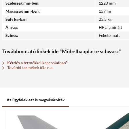
Szélesség mm-ben:
1220 mm
Magasság mm-ben:
15 mm
Súly kg-ban:
25.5 kg
Anyag:
HPL laminált
Színes:
Fekete matt
Továbbmutató linkek ide "Möbelbauplatte schwarz"
Kérdés a termékkel kapcsolatban?
További termékek tőle n.a.
Az ügyfelek ezt is megvásárolták