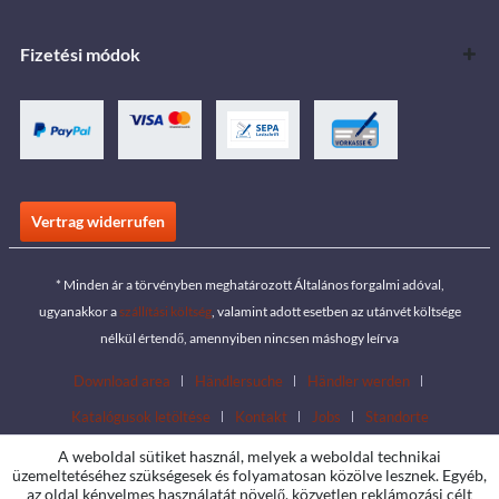
Fizetési módok
Vertrag widerrufen
* Minden ár a törvényben meghatározott Általános forgalmi adóval,
ugyanakkor a
szállítási költség
, valamint adott esetben az utánvét költsége
nélkül értendő, amennyiben nincsen máshogy leírva
Download area
Händlersuche
Händler werden
Katalógusok letöltése
Kontakt
Jobs
Standorte
A weboldal sütiket használ, melyek a weboldal technikai
üzemeltetéséhez szükségesek és folyamatosan közölve lesznek. Egyéb,
az oldal kényelmes használatát növelő, közvetlen reklámozási célt