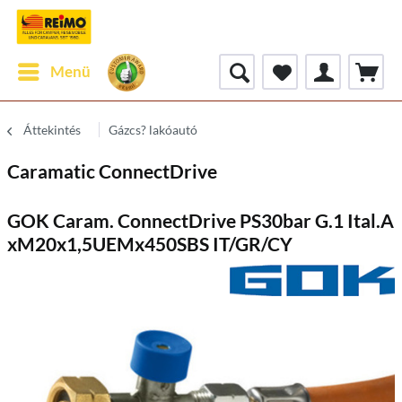
Menü
Áttekintés
Gázcs? lakóautó
Caramatic ConnectDrive
GOK Caram. ConnectDrive PS30bar G.1 Ital.A
xM20x1,5UEMx450SBS IT/GR/CY