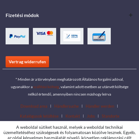
Fizetési módok
Vertrag widerrufen
* Minden ár a törvényben meghatározott Általános forgalmi adóval,
ugyanakkor a
szállítási költség
, valamint adott esetben az utánvét költsége
nélkül értendő, amennyiben nincsen máshogy leírva
Download area
Händlersuche
Händler werden
Katalógusok letöltése
Kontakt
Jobs
Standorte
A weboldal sütiket használ, melyek a weboldal technikai
üzemeltetéséhez szükségesek és folyamatosan közölve lesznek. Egyéb,
az oldal kényelmes használatát növelő, közvetlen reklámozási célt