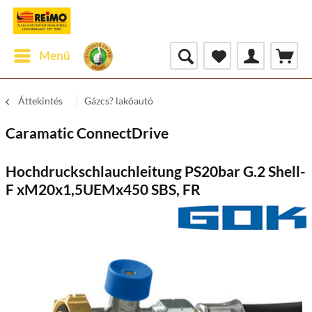
Menü
Áttekintés
Gázcs? lakóautó
Caramatic ConnectDrive
Hochdruckschlauchleitung PS20bar G.2 Shell-
F xM20x1,5UEMx450 SBS, FR