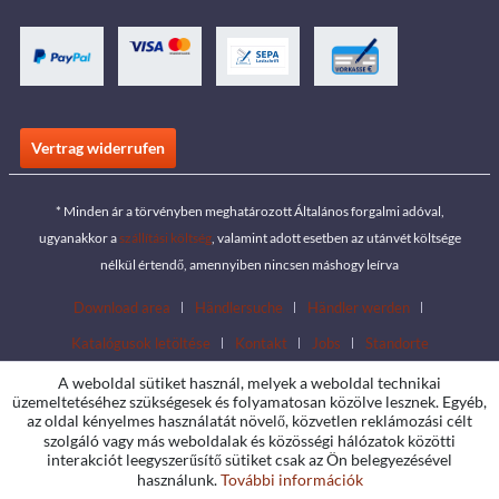
Vertrag widerrufen
* Minden ár a törvényben meghatározott Általános forgalmi adóval,
ugyanakkor a
szállítási költség
, valamint adott esetben az utánvét költsége
nélkül értendő, amennyiben nincsen máshogy leírva
Download area
Händlersuche
Händler werden
Katalógusok letöltése
Kontakt
Jobs
Standorte
A weboldal sütiket használ, melyek a weboldal technikai
üzemeltetéséhez szükségesek és folyamatosan közölve lesznek. Egyéb,
az oldal kényelmes használatát növelő, közvetlen reklámozási célt
szolgáló vagy más weboldalak és közösségi hálózatok közötti
interakciót leegyszerűsítő sütiket csak az Ön belegyezésével
használunk.
További információk