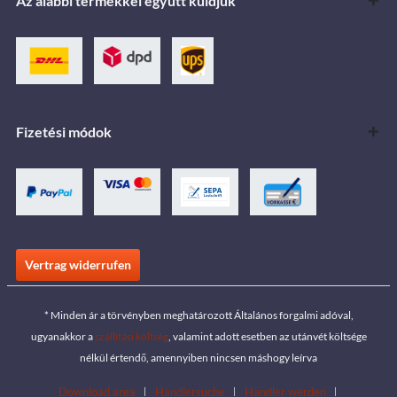
Az alábbi termékkel együtt küldjük
Fizetési módok
Vertrag widerrufen
* Minden ár a törvényben meghatározott Általános forgalmi adóval,
ugyanakkor a
szállítási költség
, valamint adott esetben az utánvét költsége
nélkül értendő, amennyiben nincsen máshogy leírva
Download area
Händlersuche
Händler werden