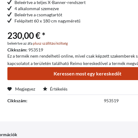
Beleértve a teljes X-Banner-rendszert
4 alkalommal szemezve
Beleértve a csomagtartót
Felépített 60 x 180 cm nagyméretű
230,00 € *
beleértve az áfa
plusz szállítási költség
Cikkszám:
953519
Ez a termék nem rendelhető online, mivel csak képzett szakemberek sze
kapcsolatot a területén található Reimo kereskedővel a termék megvá
Keressen most egy kereskedőt
Megjegyez
Értékelés
Cikkszám:
953519
formációk