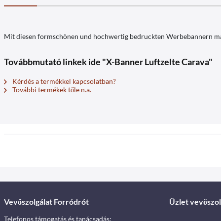
Mit diesen formschönen und hochwertig bedruckten Werbebannern machen
Továbbmutató linkek ide "X-Banner Luftzelte Carava"
Kérdés a termékkel kapcsolatban?
További termékek tőle n.a.
Vevőszolgálat Forródrót
Üzlet vevőszol
Telefonos támogatás és tanácsadás: