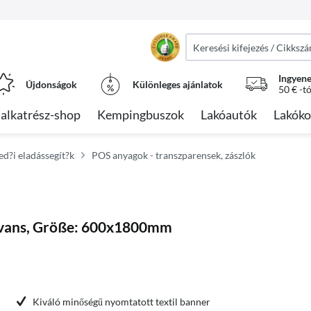
Ingyene
Újdonságok
Különleges ajánlatok
50 € -t
alkatrész-shop
Kempingbuszok
Lakóautók
Lakóko
ed?i eladássegít?k
POS anyagok - transzparensek, zászlók
ravans, Größe: 600x1800mm
Kiváló minőségű nyomtatott textil banner