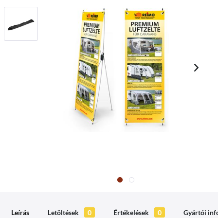
Leírás
Letöltések
0
Értékelések
0
Gyártói in