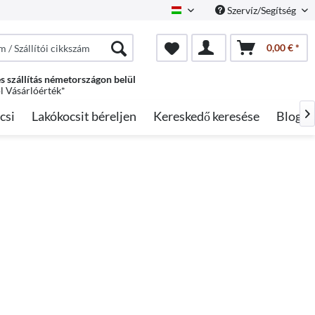
Szervíz/Segítség
Hungarian
0,00 € *
s szállítás németországon belül
ól Vásárlóérték*
csi
Lakókocsit béreljen
Kereskedő keresése
Blog
