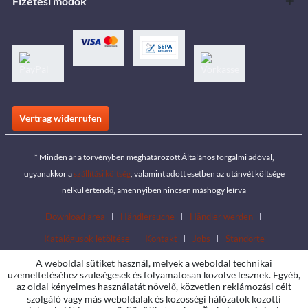
Fizetési módok
Vertrag widerrufen
* Minden ár a törvényben meghatározott Általános forgalmi adóval,
ugyanakkor a
szállítási költség
, valamint adott esetben az utánvét költsége
nélkül értendő, amennyiben nincsen máshogy leírva
Download area
Händlersuche
Händler werden
Katalógusok letöltése
Kontakt
Jobs
Standorte
A weboldal sütiket használ, melyek a weboldal technikai
üzemeltetéséhez szükségesek és folyamatosan közölve lesznek. Egyéb,
az oldal kényelmes használatát növelő, közvetlen reklámozási célt
szolgáló vagy más weboldalak és közösségi hálózatok közötti