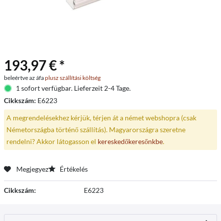
193,97 € *
beleértve az áfa
plusz szállítási költség
1 sofort verfügbar. Lieferzeit 2-4 Tage.
Cikkszám:
E6223
A megrendelésekhez kérjük, térjen át a német webshopra (csak
Németországba történő szállítás). Magyarországra szeretne
rendelni? Akkor látogasson el
kereskedőkeresőnkbe
.
Megjegyez
Értékelés
Cikkszám:
E6223