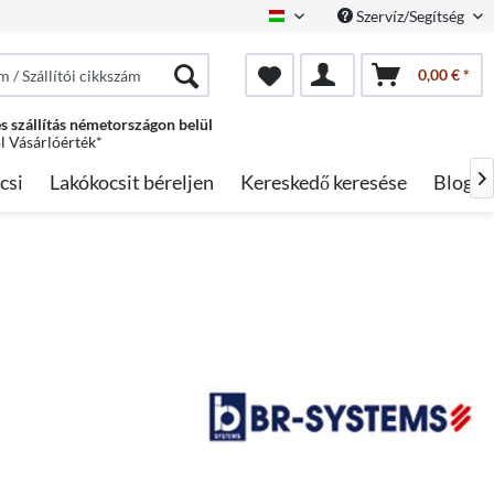
Szervíz/Segítség
Hungarian
0,00 € *
s szállítás németországon belül
ól Vásárlóérték*
csi
Lakókocsit béreljen
Kereskedő keresése
Blog
