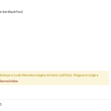
e-kerékpárhoz)
bshopra (csak Németországba történő szállítás). Magyarországra
őkeresőnkbe
.
1