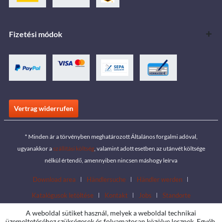
Fizetési módok
Vertrag widerrufen
* Minden ár a törvényben meghatározott Általános forgalmi adóval,
ugyanakkor a
szállítási költség
, valamint adott esetben az utánvét költsége
nélkül értendő, amennyiben nincsen máshogy leírva
Download area
Händlersuche
Händler werden
Katalógusok letöltése
Kontakt
Jobs
Standorte
A weboldal sütiket használ, melyek a weboldal technikai
üzemeltetéséhez szükségesek és folyamatosan közölve lesznek. Egyéb,