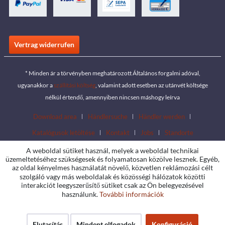
Vertrag widerrufen
* Minden ár a törvényben meghatározott Általános forgalmi adóval,
ugyanakkor a
szállítási költség
, valamint adott esetben az utánvét költsége
nélkül értendő, amennyiben nincsen máshogy leírva
Download area
Händlersuche
Händler werden
Katalógusok letöltése
Kontakt
Jobs
Standorte
A weboldal sütiket használ, melyek a weboldal technikai
üzemeltetéséhez szükségesek és folyamatosan közölve lesznek. Egyéb,
az oldal kényelmes használatát növelő, közvetlen reklámozási célt
szolgáló vagy más weboldalak és közösségi hálózatok közötti
interakciót leegyszerűsítő sütiket csak az Ön belegyezésével
használunk.
További információk
Elutasítás
Mindent elfogadok
Konfiguráció