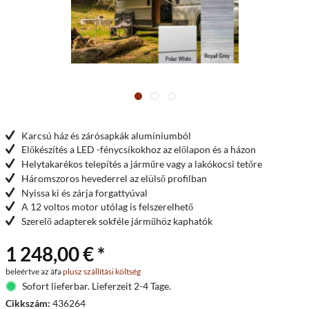
Karcsú ház és zárósapkák alumíniumból
Előkészítés a LED -fénycsíkokhoz az előlapon és a házon
Helytakarékos telepítés a járműre vagy a lakókocsi tetőre
Háromszoros hevederrel az elülső profilban
Nyissa ki és zárja forgattyúval
A 12 voltos motor utólag is felszerelhető
Szerelő adapterek sokféle járműhöz kaphatók
1 248,00 € *
beleértve az áfa
plusz szállítási költség
Sofort lieferbar. Lieferzeit 2-4 Tage.
Cikkszám:
436264