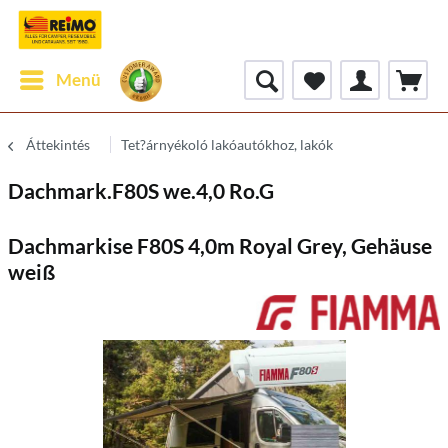
Menü
Áttekintés
Tet?árnyékoló lakóautókhoz, lakók
Dachmark.F80S we.4,0 Ro.G
Dachmarkise F80S 4,0m Royal Grey, Gehäuse
weiß