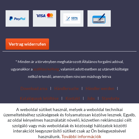
Vertrag widerrufen
* Minden ár a törvényben meghatározott Általános forgalmi adóval,
ugyanakkor a
szállítási költség
, valamint adott esetben az utánvét költsége
nélkül értendő, amennyiben nincsen máshogy leírva
Download area
Händlersuche
Händler werden
Katalógusok letöltése
Kontakt
Jobs
Standorte
A weboldal sütiket használ, melyek a weboldal technikai
üzemeltetéséhez szükségesek és folyamatosan közölve lesznek. Egyéb,
az oldal kényelmes használatát növelő, közvetlen reklámozási célt
szolgáló vagy más weboldalak és közösségi hálózatok közötti
interakciót leegyszerűsítő sütiket csak az Ön belegyezésével
használunk.
További információk