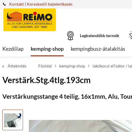
Kontakt
|
Kereskedői bejelentkezés
Legkelendőbb termék
Kezdőlap
kemping-shop
kempingbusz-átalakítás
Áttekintés
Főoldal
kemping-shop
lakókocsi el?sátor / l
Verstärk.Stg.4tlg.193cm
Verstärkungsstange 4 teilig, 16x1mm, Alu, Tou