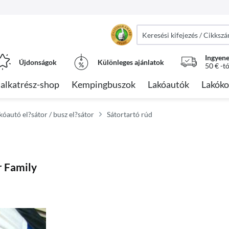
Ingyene
Újdonságok
Különleges ajánlatok
50 € -t
alkatrész-shop
Kempingbuszok
Lakóautók
Lakóko
akóautó el?sátor / busz el?sátor
Sátortartó rúd
r Family