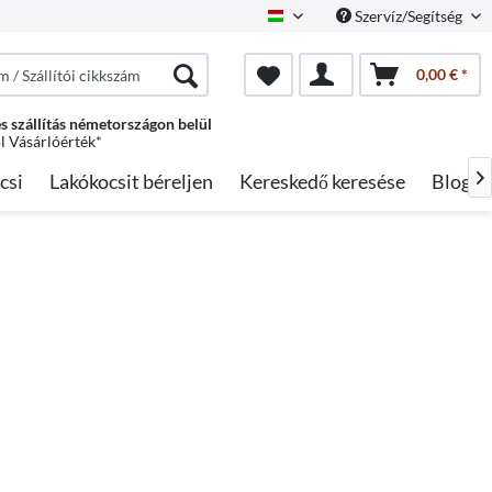
Szervíz/Segítség
Hungarian
0,00 € *
s szállítás németországon belül
ól Vásárlóérték*
csi
Lakókocsit béreljen
Kereskedő keresése
Blog
