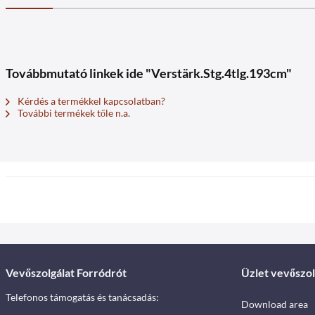
Továbbmutató linkek ide "Verstärk.Stg.4tlg.193cm"
Kérdés a termékkel kapcsolatban?
További termékek tőle n.a.
Vevőszolgálat Forródrót
Üzlet vevőszol
Telefonos támogatás és tanácsadás:
Download area