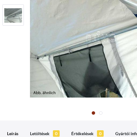
Leírás
Letöltések
0
Értékelések
0
Gyártói in