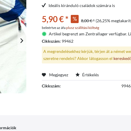
Ideális kiránduló családok számára is
5,90 € *
8,00 € *
(26,25% megtakarít
beleértve az áfa
plusz szállítási költség
Artikel begrenzt am Zentrallager verfügbar. Li
Cikkszám:
99462
A megrendelésekhez kérjük, térjen át a német we
szeretne rendelni? Akkor látogasson el
keresked
Megjegyez
Értékelés
Cikkszám:
9946
formációk