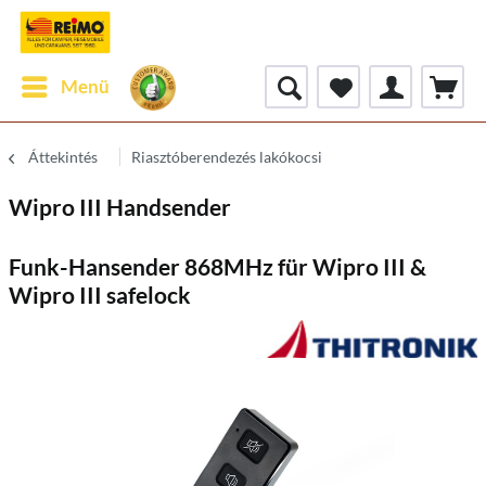
Menü
Áttekintés
Riasztóberendezés lakókocsi
Wipro III Handsender
Funk-Hansender 868MHz für Wipro III &
Wipro III safelock