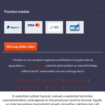
Fizetési módok
Vertrag widerrufen
* Minden ár a törvényben meghatározott Általános forgalmi adóval,
ugyanakkor a
szállítási költség
, valamint adott esetben az utánvét költsége
nélkül értendő, amennyiben nincsen máshogy leírva
Download area
Händlersuche
Händler werden
Katalógusok letöltése
Kontakt
Jobs
Standorte
A weboldal sütiket használ, melyek a weboldal technikai
üzemeltetéséhez szükségesek és folyamatosan közölve lesznek. Egyéb,
az oldal kényelmes használatát növelő, közvetlen reklámozási célt