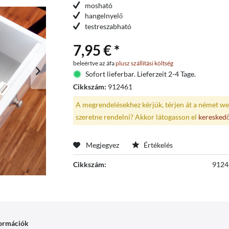
mosható
hangelnyelő
testreszabható
7,95 € *
beleértve az áfa
plusz szállítási költség
Sofort lieferbar. Lieferzeit 2-4 Tage.
Cikkszám:
912461
A megrendelésekhez kérjük, térjen át a német we
szeretne rendelni? Akkor látogasson el
keresked
Megjegyez
Értékelés
Cikkszám:
9124
formációk