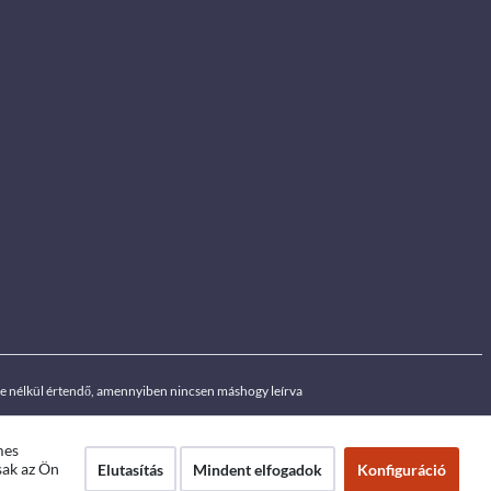
ége nélkül értendő, amennyiben nincsen máshogy leírva
mes
sak az Ön
Elutasítás
Mindent elfogadok
Konfiguráció