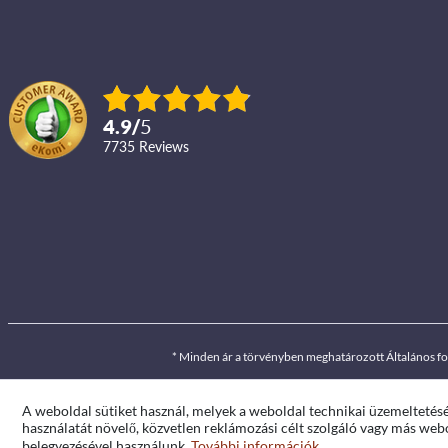
4.9
/
5
7735
reviews
* Minden ár a törvényben meghatározott Általános f
A weboldal sütiket használ, melyek a weboldal technikai üzemeltetés
használatát növelő, közvetlen reklámozási célt szolgáló vagy más webo
belegyezésével használunk.
További információk