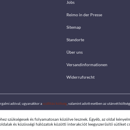
Jobs
Reimo in der Presse
Sitemap
Standorte
Über uns
Versandinformationen
Widerrufsrecht
orgalmi adóval, ugyanakkor a
szállítási költség
, valamint adott esetben az utánvét költs
éhez szükségesek és folyamatosan közölve lesznek. Egyéb, az oldal kényel
ldalak és közösségi hálózatok közötti interakciót leegyszerűsítő sütiket c