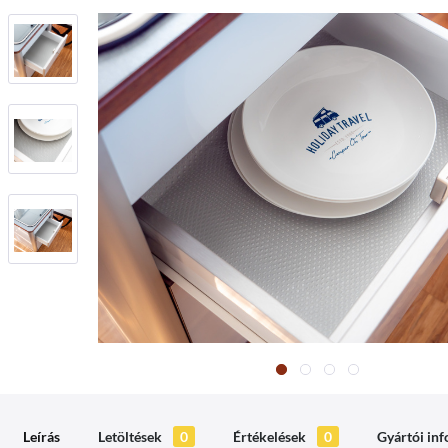
Leírás
Letöltések
0
Értékelések
0
Gyártói in