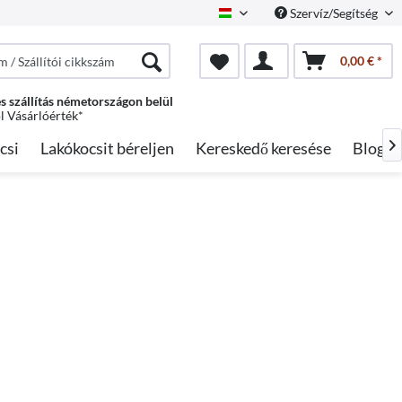
Szervíz/Segítség
Hungarian
0,00 € *
s szállítás németországon belül
ól Vásárlóérték*
csi
Lakókocsit béreljen
Kereskedő keresése
Blog
