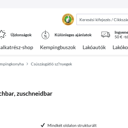
Ingyene
Újdonságok
Különleges ajánlatok
50 € -t
alkatrész-shop
Kempingbuszok
Lakóautók
Lakóko
empingkonyha
Csúszásgátló sz?nyegek
chbar, zuschneidbar
Mindkét oldalon strukturált