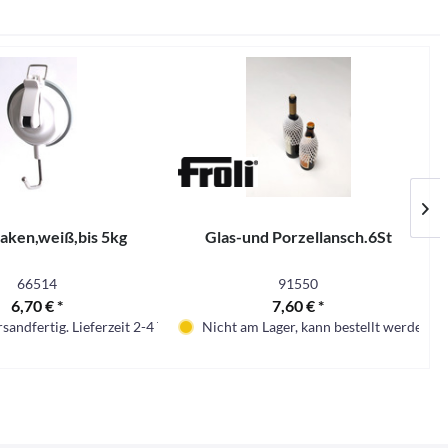
aken,weiß,bis 5kg
Glas-und Porzellansch.6St
66514
91550
6,70 € *
7,60 € *
sandfertig. Lieferzeit 2-4 Tage.
Nicht am Lager, kann bestellt werden