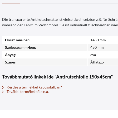
Die transparente Antirutschmatte ist vielseitig einsetzbar z.B. für Sc
während der Fahrt im Wohnmobil. Sie ist individuell zuschneidbar, wi
Hossz mm-ben:
1450 mm
Szélesség mm-ben:
450 mm
Anyag:
eva
Színes:
Átlátszó
Továbbmutató linkek ide "Antirutschfolie 150x45cm"
Kérdés a termékkel kapcsolatban?
További termékek tőle n.a.