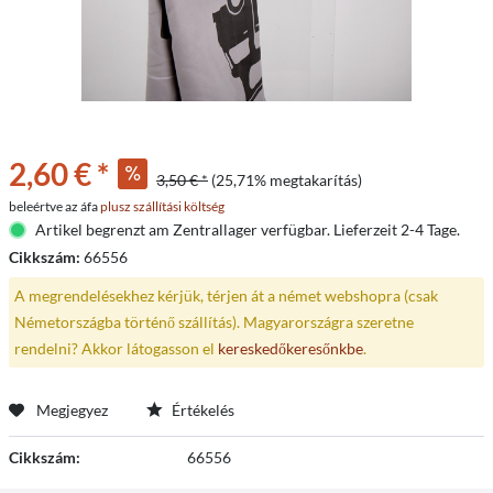
2,60 € *
3,50 € *
(25,71% megtakarítás)
beleértve az áfa
plusz szállítási költség
Artikel begrenzt am Zentrallager verfügbar. Lieferzeit 2-4 Tage.
Cikkszám:
66556
A megrendelésekhez kérjük, térjen át a német webshopra (csak
Németországba történő szállítás). Magyarországra szeretne
rendelni? Akkor látogasson el
kereskedőkeresőnkbe
.
Megjegyez
Értékelés
Cikkszám:
66556