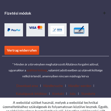
Fizetési módok
Vertrag widerrufen
* Minden ár a törvényben meghatározott Általános forgalmi adóval,
ugyanakkor a
szállítási költség
, valamint adott esetben az utánvét költsége
nélkül értendő, amennyiben nincsen máshogy leírva
Download area
Händlersuche
Händler werden
Katalógusok letöltése
Kontakt
Jobs
Standorte
A weboldal sütiket használ, melyek a weboldal technikai
üzemeltetéséhez szükségesek és folyamatosan közölve lesznek. Egyéb,
az oldal kényelmes használatát növelő, közvetlen reklámozási célt