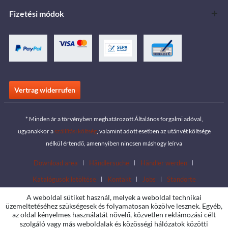
Fizetési módok
Vertrag widerrufen
* Minden ár a törvényben meghatározott Általános forgalmi adóval,
ugyanakkor a
szállítási költség
, valamint adott esetben az utánvét költsége
nélkül értendő, amennyiben nincsen máshogy leírva
Download area
Händlersuche
Händler werden
Katalógusok letöltése
Kontakt
Jobs
Standorte
A weboldal sütiket használ, melyek a weboldal technikai
üzemeltetéséhez szükségesek és folyamatosan közölve lesznek. Egyéb,
az oldal kényelmes használatát növelő, közvetlen reklámozási célt
szolgáló vagy más weboldalak és közösségi hálózatok közötti