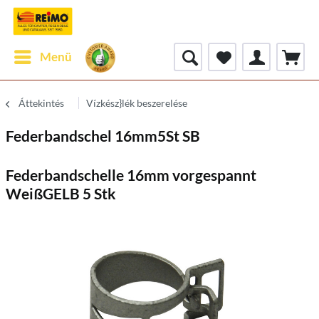
Menü
Áttekintés
Vízkész}lék beszerelése
Federbandschel 16mm5St SB
Federbandschelle 16mm vorgespannt
WeißGELB 5 Stk