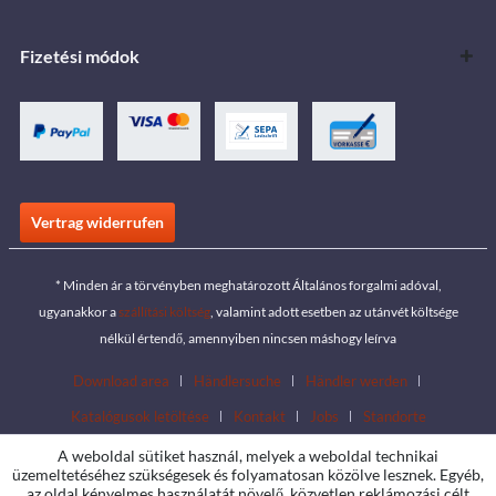
Fizetési módok
Vertrag widerrufen
* Minden ár a törvényben meghatározott Általános forgalmi adóval,
ugyanakkor a
szállítási költség
, valamint adott esetben az utánvét költsége
nélkül értendő, amennyiben nincsen máshogy leírva
Download area
Händlersuche
Händler werden
Katalógusok letöltése
Kontakt
Jobs
Standorte
A weboldal sütiket használ, melyek a weboldal technikai
üzemeltetéséhez szükségesek és folyamatosan közölve lesznek. Egyéb,
az oldal kényelmes használatát növelő, közvetlen reklámozási célt