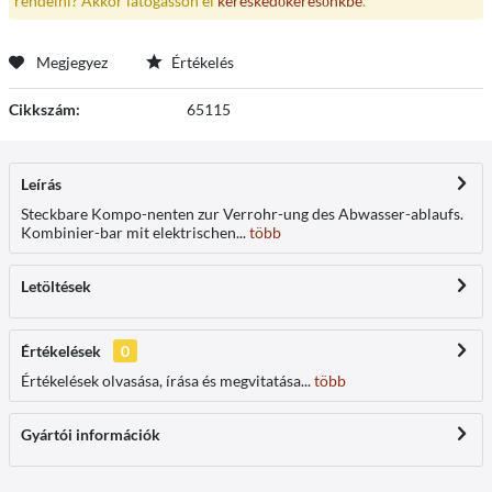
rendelni? Akkor látogasson el
kereskedőkeresőnkbe
.
Megjegyez
Értékelés
Cikkszám:
65115
Leírás
Steckbare Kompo-nenten zur Verrohr-ung des Abwasser-ablaufs.
Kombinier-bar mit elektrischen...
több
Letöltések
Értékelések
0
Értékelések olvasása, írása és megvitatása...
több
Gyártói információk