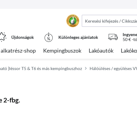
Ingyene
Újdonságok
Különleges ajánlatok
50 € -t
alkatrész-shop
Kempingbuszok
Lakóautók
Lakóko
ható }léssor T5 & T6 és más kempingbuszhoz
Hálóüléses / együléses V
e 2-fbg.