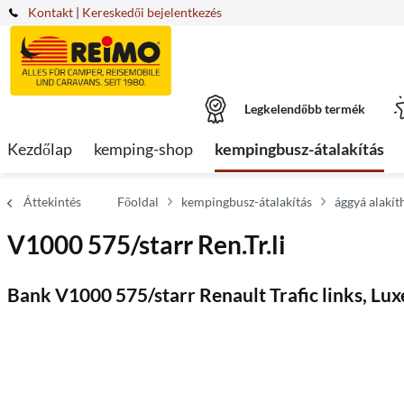
Kontakt
|
Kereskedői bejelentkezés
Legkelendőbb termék
Kezdőlap
kemping-shop
kempingbusz-átalakítás
Áttekintés
Főoldal
kempingbusz-átalakítás
ággyá alakít
V1000 575/starr Ren.Tr.li
Bank V1000 575/starr Renault Trafic links, Lux