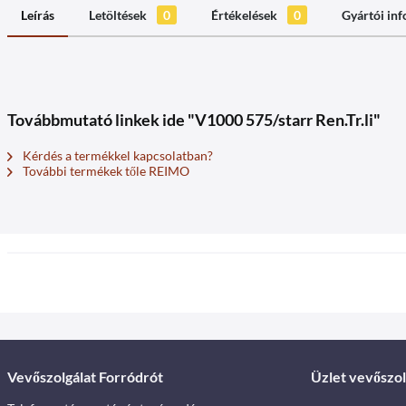
Leírás
Letöltések
0
Értékelések
0
Gyártói in
Továbbmutató linkek ide "V1000 575/starr Ren.Tr.li"
Kérdés a termékkel kapcsolatban?
További termékek tőle REIMO
Vevőszolgálat Forródrót
Üzlet vevőszol