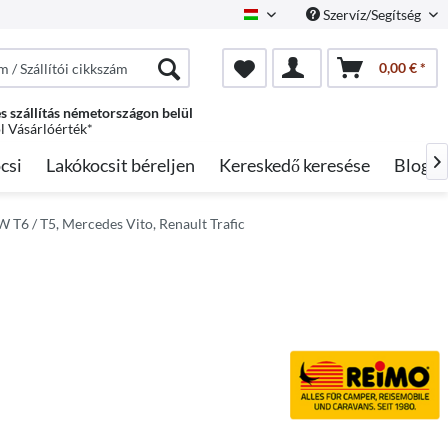
Szervíz/Segítség
Hungarian
0,00 € *
s szállítás németországon belül
ól Vásárlóérték*
csi
Lakókocsit béreljen
Kereskedő keresése
Blog

W T6 / T5, Mercedes Vito, Renault Trafic