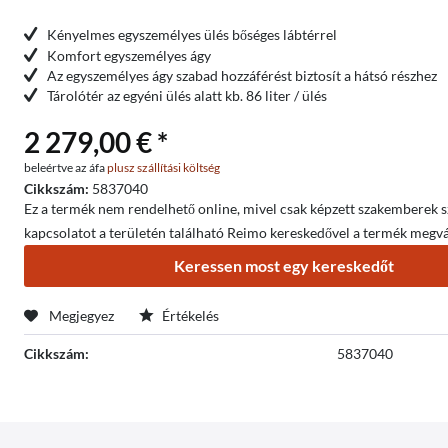
Kényelmes egyszemélyes ülés bőséges lábtérrel
Komfort egyszemélyes ágy
Az egyszemélyes ágy szabad hozzáférést biztosít a hátsó részhez
Tárolótér az egyéni ülés alatt kb. 86 liter / ülés
2 279,00 € *
beleértve az áfa
plusz szállítási költség
Cikkszám:
5837040
Ez a termék nem rendelhető online, mivel csak képzett szakemberek sze
kapcsolatot a területén található Reimo kereskedővel a termék megvá
Keressen most egy kereskedőt
Megjegyez
Értékelés
Cikkszám:
5837040