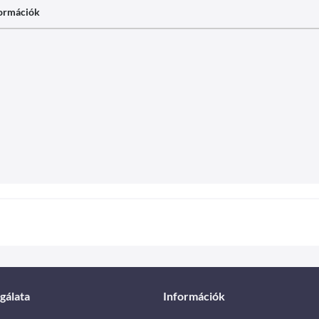
formációk
gálata
Információk