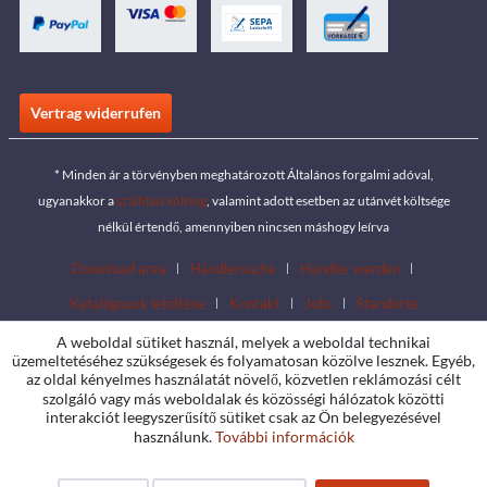
Vertrag widerrufen
* Minden ár a törvényben meghatározott Általános forgalmi adóval,
ugyanakkor a
szállítási költség
, valamint adott esetben az utánvét költsége
nélkül értendő, amennyiben nincsen máshogy leírva
Download area
Händlersuche
Händler werden
Katalógusok letöltése
Kontakt
Jobs
Standorte
A weboldal sütiket használ, melyek a weboldal technikai
üzemeltetéséhez szükségesek és folyamatosan közölve lesznek. Egyéb,
az oldal kényelmes használatát növelő, közvetlen reklámozási célt
szolgáló vagy más weboldalak és közösségi hálózatok közötti
interakciót leegyszerűsítő sütiket csak az Ön belegyezésével
használunk.
További információk