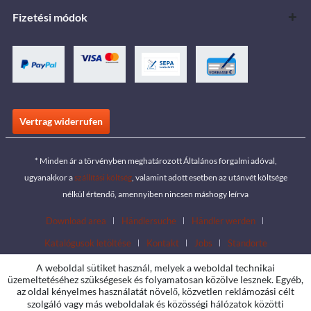
Fizetési módok
Vertrag widerrufen
* Minden ár a törvényben meghatározott Általános forgalmi adóval,
ugyanakkor a
szállítási költség
, valamint adott esetben az utánvét költsége
nélkül értendő, amennyiben nincsen máshogy leírva
Download area
Händlersuche
Händler werden
Katalógusok letöltése
Kontakt
Jobs
Standorte
A weboldal sütiket használ, melyek a weboldal technikai
üzemeltetéséhez szükségesek és folyamatosan közölve lesznek. Egyéb,
az oldal kényelmes használatát növelő, közvetlen reklámozási célt
szolgáló vagy más weboldalak és közösségi hálózatok közötti