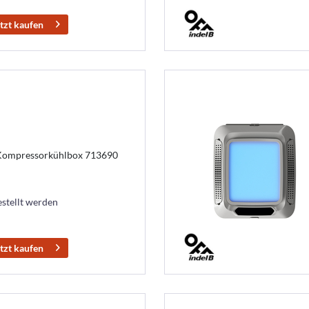
tzt kaufen
 Kompressorkühlbox 713690
estellt werden
tzt kaufen