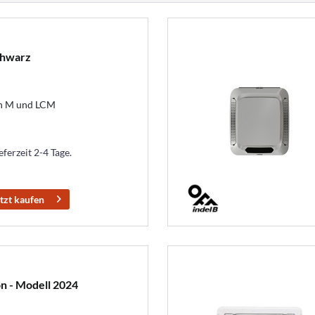
chwarz
n M und LCM
eferzeit 2-4 Tage.
tzt kaufen
on - Modell 2024