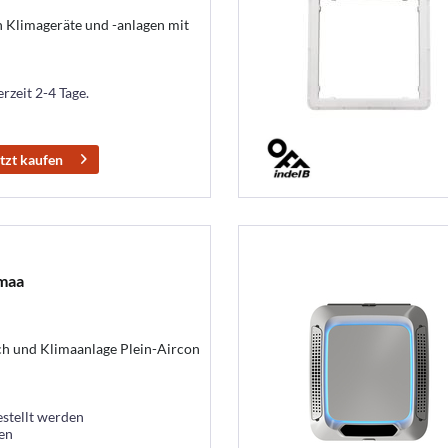
n Klimageräte und -anlagen mit
erzeit 2-4 Tage.
tzt kaufen
imaa
h und Klimaanlage Plein-Aircon
estellt werden
ten