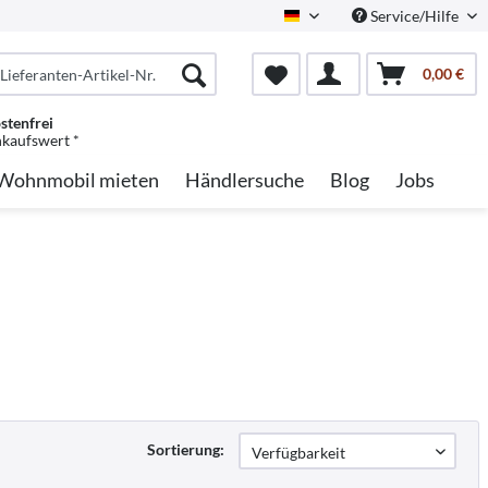
Service/Hilfe
German
0,00 €
stenfrei
nkaufswert *
Wohnmobil mieten
Händlersuche
Blog
Jobs
Sortierung: