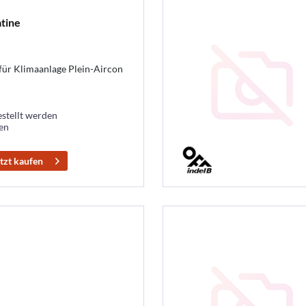
tine
für Klimaanlage Plein-Aircon
estellt werden
ten
tzt kaufen