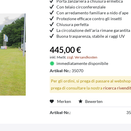
Porta zanzariera a chiusura ermetica
Con telaio circonferenziale
Con arredamento familiare a nido d'ape
Protezione efficace contro gli insetti
Chiusura perfetta
La circolazione dell'aria rimane garantita
Buona trasparenza, stabile ai raggi UV
445,00 €
inkl. MwSt.
zzgl. Versandkosten
immediatamente disponibile
Artikel-Nr.:
35070
Per gli ordini, si prega di passare al websho
prega di consultare la nostra
ricerca rivendi
Merken
Bewerten
Artikel-Nr.:
35