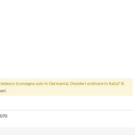
p tedesco (consegna solo in Germania). Desideri ordinare in Italia? Si
tori
.
070