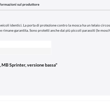
formazioni sul produttore
oli identici. La porta di protezione contro la mosca ha un telaio circos
e rimane garantita. Sono protetti anche dai più piccoli parassiti (le mos
MB Sprinter, versione bassa"