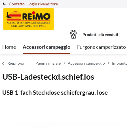
Contatto
|
Login rivenditore
Prodotti più venduti
Home
Accessori campeggio
Furgone camperizzato
Riepilogo
Pagina iniziale
Accessori campeggio
Impianto
USB-Ladesteckd.schief.los
USB 1-fach Steckdose schiefergrau, lose