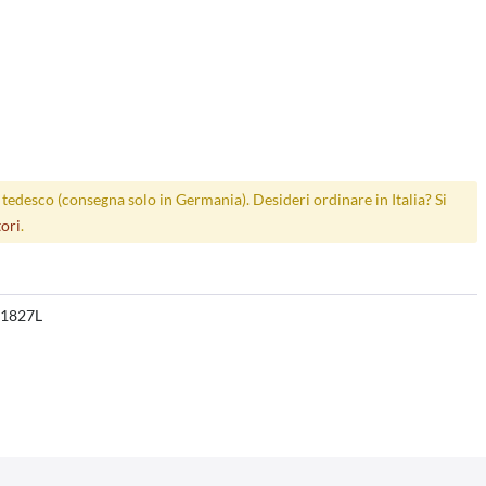
p tedesco (consegna solo in Germania). Desideri ordinare in Italia? Si
tori
.
1827L