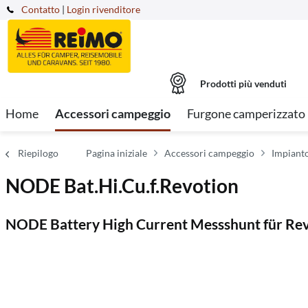
Contatto
|
Login rivenditore
Prodotti più venduti
Home
Accessori campeggio
Furgone camperizzato
Riepilogo
Pagina iniziale
Accessori campeggio
Impianto
NODE Bat.Hi.Cu.f.Revotion
NODE Battery High Current Messshunt für Re