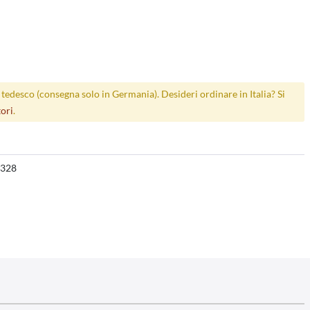
p tedesco (consegna solo in Germania). Desideri ordinare in Italia? Si
tori
.
328