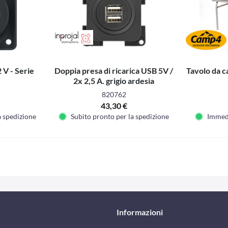
 V - Serie
Doppia presa di ricarica USB 5V /
Tavolo da 
2x 2,5 A. grigio ardesia
820762
43,30 €
a spedizione
Subito pronto per la spedizione
Immed
Informazioni