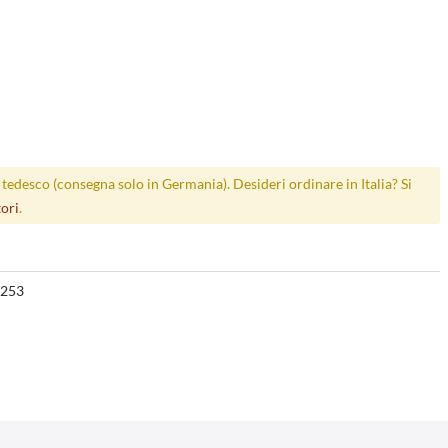
p tedesco (consegna solo in Germania). Desideri ordinare in Italia? Si
tori
.
253