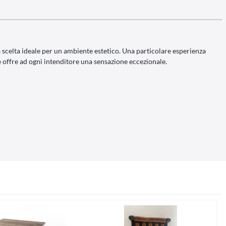
a scelta ideale per un ambiente estetico. Una particolare esperienza
te offre ad ogni intenditore una sensazione eccezionale.