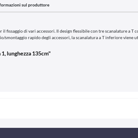
formazioni sul produttore
il fissaggio di vari accessori. Il design flessibile con tre scanalature a 
smontaggio rapido degli accessori, la scanalatura a T inferiore viene utili
 1, lunghezza 135cm"