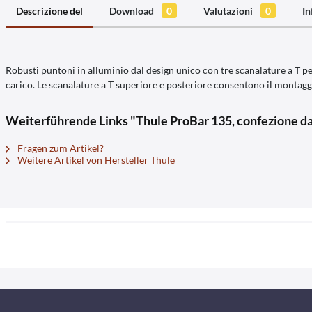
Descrizione del
Download
0
Valutazioni
0
In
Robusti puntoni in alluminio dal design unico con tre scanalature a T per 
carico. Le scanalature a T superiore e posteriore consentono il montaggio/
Weiterführende Links "Thule ProBar 135, confezione da
Fragen zum Artikel?
Weitere Artikel von Hersteller Thule