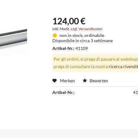
124,00 €
inkl. MwSt.
zzgl. Versandkosten
non in stock, ordinabile
Disponibile in circa 3 settimane
Artikel-Nr.:
41109
Per gli ordini, si prega di passare al websho
prega di consultare la nostra
ricerca rivendi
Merken
Bewerten
Artikel-Nr.:
41