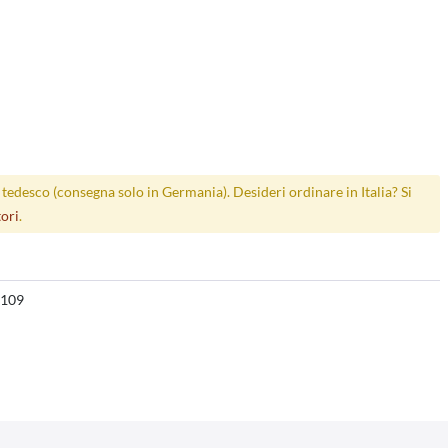
p tedesco (consegna solo in Germania). Desideri ordinare in Italia? Si
tori
.
109