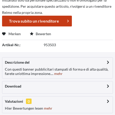
installato solo da personale specializzato o non è omologato per la
spedizione. Per acquistare questo articolo, rivolgersi a un rivenditore
Reimo nella propria zona.
Trova subito un rivenditore
Merken
Bewerten
Artikel-Nr.:
953503
Descrizione del
Con questi banner pubblicitari stampati di forma e di alta qualità,
farete un'ottima impressione....
mehr
Download
Valutazioni
0
Hier Bewertungen lesen
mehr