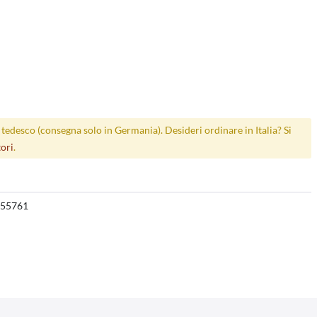
p tedesco (consegna solo in Germania). Desideri ordinare in Italia? Si
tori
.
55761