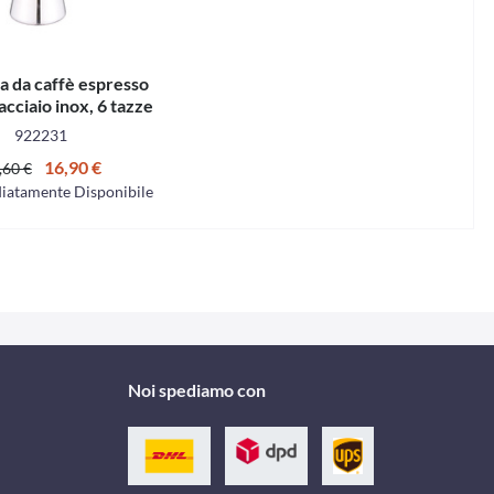
 da caffè espresso
cciaio inox, 6 tazze
922231
16,90 €
,60 €
iatamente Disponibile
Noi spediamo con