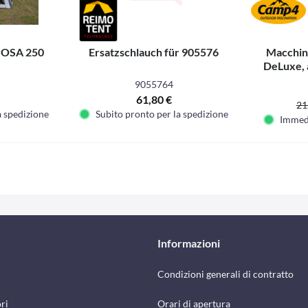
NOSA 250
Ersatzschlauch für 905576
Macchina
DeLuxe, a
9055764
61,80 €
21
a spedizione
Subito pronto per la spedizione
Immed
Informazioni
Condizioni generali di contratto
ri
Orari di apertura