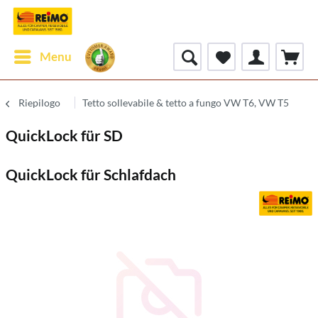
Menu
Riepilogo
Tetto sollevabile & tetto a fungo VW T6, VW T5
QuickLock für SD
QuickLock für Schlafdach