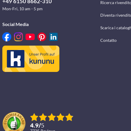
+49 6150 8662-310
Ricerca rivendito
Mon-Fri, 10 am - 5 pm
Diventa rivendit
Social Media
Scarica i catalog
Contatto
4.9
/
5