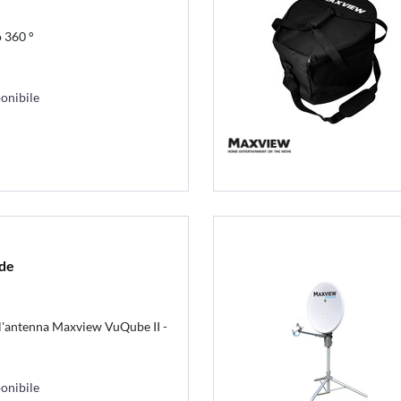
 360 °
onibile
ede
 l'antenna Maxview VuQube II -
onibile