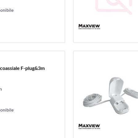
onibile
 coassiale F-plug&3m
n
onibile