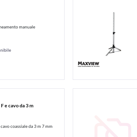
lineamento manuale
nibile
 F e cavo da 3 m
e cavo coassiale da 3 m 7 mm