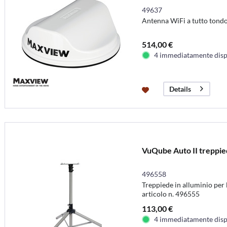
49637
Antenna WiFi a tutto tondo
514,00 €
4 immediatamente disp
Details
VuQube Auto II treppi
496558
Treppiede in alluminio per
articolo n. 496555
113,00 €
4 immediatamente disp