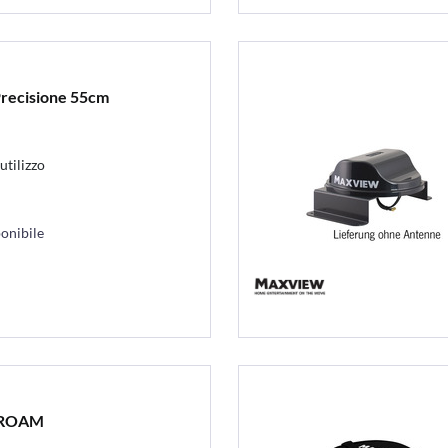
recisione 55cm
utilizzo
onibile
 ROAM