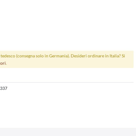
p tedesco (consegna solo in Germania). Desideri ordinare in Italia? Si
tori
.
337