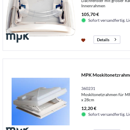
Dachfenster mit großer R
Innenrahmen
105,70 €
Sofort versandfertig. Li
Details
MPK Moskitonetzrahme
360231
Moskitonetzrahmen für M
x 28cm
12,20 €
Sofort versandfertig. Li