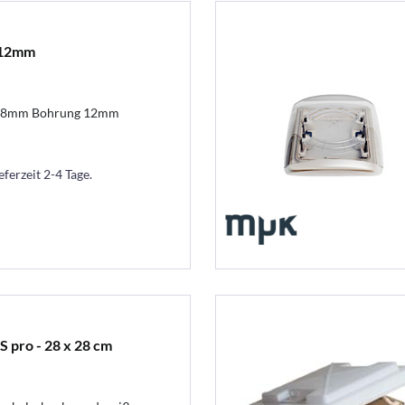
/12mm
n 8mm Bohrung 12mm
eferzeit 2-4 Tage.
 pro - 28 x 28 cm