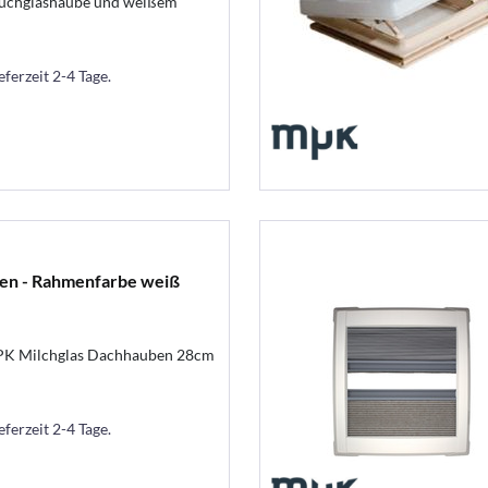
auchglashaube und weißem
eferzeit 2-4 Tage.
n - Rahmenfarbe weiß
PK Milchglas Dachhauben 28cm
eferzeit 2-4 Tage.