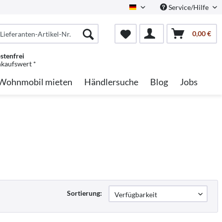
Service/Hilfe
German
0,00 €
stenfrei
nkaufswert *
Wohnmobil mieten
Händlersuche
Blog
Jobs
Sortierung: