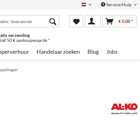
Service/Hulp
Dutch
€ 0,00 *
atis verzending
naf 50 € aankoopwaarde *
perverhuur
Handelaar zoeken
Blog
Jobs
ppelingen