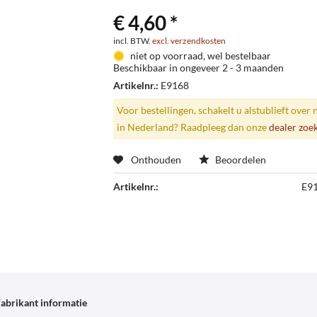
€ 4,60 *
incl. BTW.
excl. verzendkosten
niet op voorraad, wel bestelbaar
Beschikbaar in ongeveer 2 - 3 maanden
Artikelnr.:
E9168
Voor bestellingen, schakelt u alstublieft over 
in Nederland? Raadpleeg dan onze
dealer zoe
Onthouden
Beoordelen
Artikelnr.:
E9
abrikant informatie