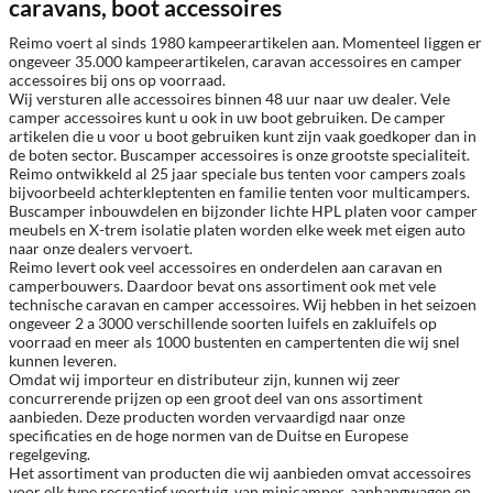
caravans, boot accessoires
Reimo voert al sinds 1980 kampeerartikelen aan. Momenteel liggen er
ongeveer 35.000 kampeerartikelen, caravan accessoires en camper
accessoires bij ons op voorraad.
Wij versturen alle accessoires binnen 48 uur naar uw dealer. Vele
camper accessoires kunt u ook in uw boot gebruiken. De camper
artikelen die u voor u boot gebruiken kunt zijn vaak goedkoper dan in
de boten sector. Buscamper accessoires is onze grootste specialiteit.
Reimo ontwikkeld al 25 jaar speciale bus tenten voor campers zoals
bijvoorbeeld achterkleptenten en familie tenten voor multicampers.
Buscamper inbouwdelen en bijzonder lichte HPL platen voor camper
meubels en X-trem isolatie platen worden elke week met eigen auto
naar onze dealers vervoert.
Reimo levert ook veel accessoires en onderdelen aan caravan en
camperbouwers. Daardoor bevat ons assortiment ook met vele
technische caravan en camper accessoires. Wij hebben in het seizoen
ongeveer 2 a 3000 verschillende soorten luifels en zakluifels op
voorraad en meer als 1000 bustenten en campertenten die wij snel
kunnen leveren.
Omdat wij importeur en distributeur zijn, kunnen wij zeer
concurrerende prijzen op een groot deel van ons assortiment
aanbieden. Deze producten worden vervaardigd naar onze
specificaties en de hoge normen van de Duitse en Europese
regelgeving.
Het assortiment van producten die wij aanbieden omvat accessoires
voor elk type recreatief voertuig, van minicamper, aanhangwagen en