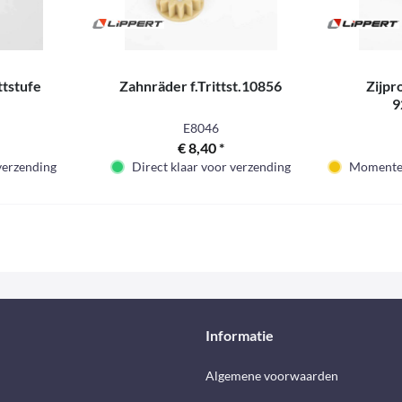
ttstufe
Zahnräder f.Trittst.10856
Zijpr
9
E8046
€ 8,40 *
 verzending
Direct klaar voor verzending
Momenteel
Informatie
d
Algemene voorwaarden