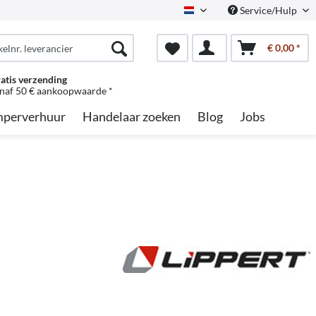
Service/Hulp
Dutch
€ 0,00 *
atis verzending
naf 50 € aankoopwaarde *
perverhuur
Handelaar zoeken
Blog
Jobs