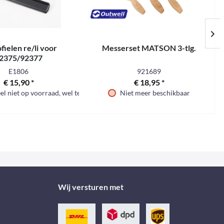
ofielen re/li voor
Messerset MATSON 3-tlg.
V
2375/92377
E1806
921689
€ 15,90 *
€ 18,95 *
 niet op voorraad, wel te bestellen
Niet meer beschikbaar
Wij versturen met