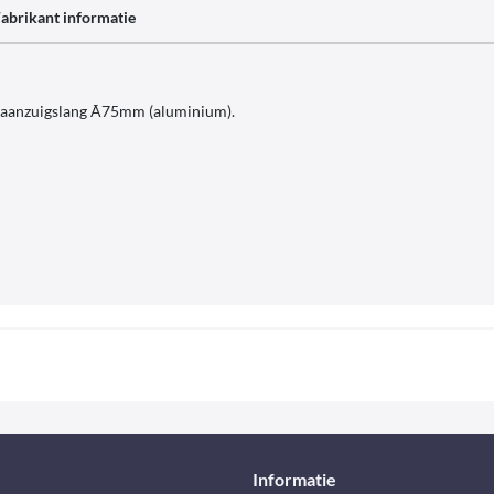
abrikant informatie
n aanzuigslang Ã75mm (aluminium).
Informatie