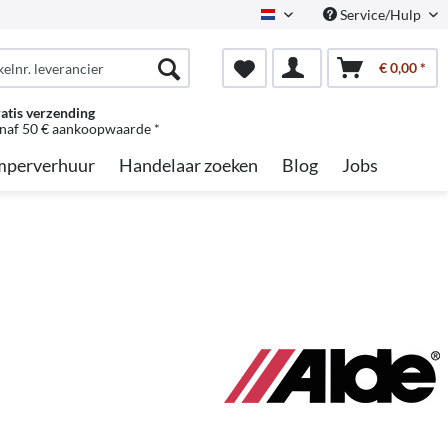
Service/Hulp
Dutch
€ 0,00 *
atis verzending
naf 50 € aankoopwaarde *
perverhuur
Handelaar zoeken
Blog
Jobs