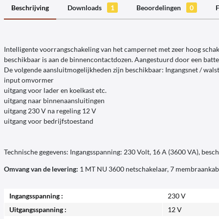
Beschrijving
Downloads
1
Beoordelingen
0
F
Intelligente voorrangschakeling van het campernet met zeer hoog scha
beschikbaar is aan de binnencontactdozen. Aangestuurd door een batt
De volgende aansluitmogelijkheden zijn beschikbaar: Ingangsnet / wal
input omvormer
uitgang voor lader en koelkast etc.
uitgang naar binnenaansluitingen
uitgang 230 V na regeling 12 V
uitgang voor bedrijfstoestand
Technische gegevens: Ingangsspanning: 230 Volt, 16 A (3600 VA), besch
Omvang van de levering:
1 MT NU 3600 netschakelaar, 7 membraankabel
Ingangsspanning :
230 V
Uitgangsspanning :
12 V