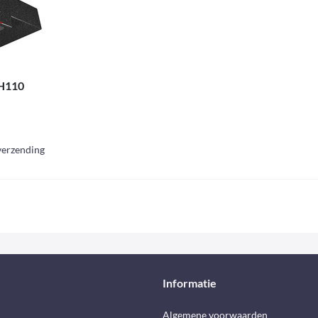
TH110
 verzending
Informatie
d
Algemene voorwaarden