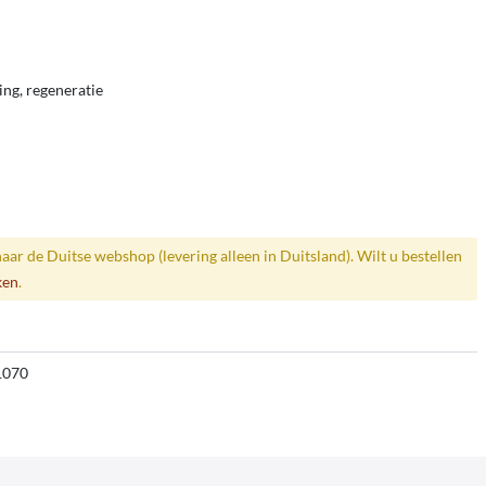
ing, regeneratie
naar de Duitse webshop (levering alleen in Duitsland). Wilt u bestellen
ken
.
1070