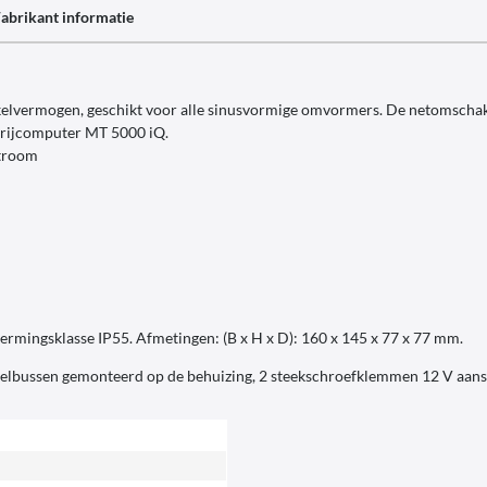
abrikant informatie
kelvermogen, geschikt voor alle sinusvormige omvormers. De netomschake
erijcomputer MT 5000 iQ.
stroom
ermingsklasse IP55. Afmetingen: (B x H x D): 160 x 145 x 77 x 77 mm.
bussen gemonteerd op de behuizing, 2 steekschroefklemmen 12 V aanslui