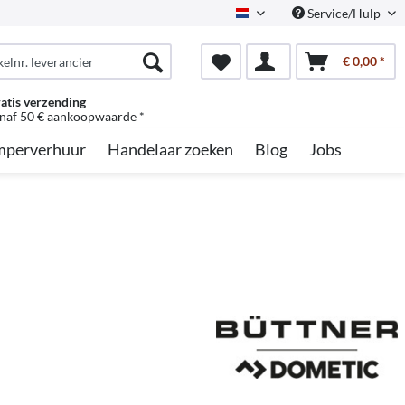
Service/Hulp
Dutch
€ 0,00 *
atis verzending
naf 50 € aankoopwaarde *
perverhuur
Handelaar zoeken
Blog
Jobs